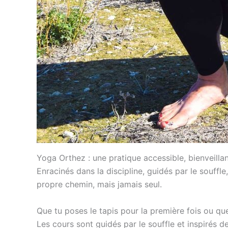
Yoga Orthez : une pratique accessible, bienveilla
Enracinés dans la discipline, guidés par le souff
propre chemin, mais jamais seul.
Que tu poses le tapis pour la première fois ou q
Les cours sont guidés par le souffle et inspirés d