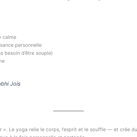
e calme
ssance personnelle
as besoin d’être souple)
me
abhi Jois
ir ». Le yoga relie le corps, l’esprit et le souffle — et crée 