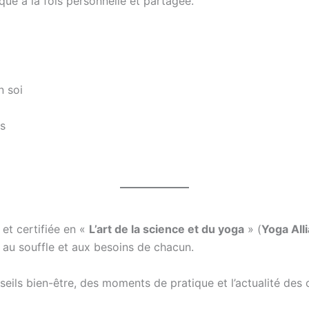
e à la fois personnelle et partagée.
n soi
ns
 et certifiée en «
L’art de la science et du yoga
» (
Yoga All
e au souffle et aux besoins de chacun.
eils bien-être, des moments de pratique et l’actualité des 