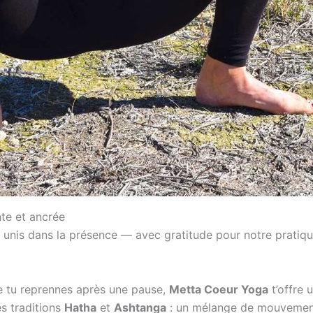
nte et ancrée
le, unis dans la présence — avec gratitude pour notre prati
ue tu reprennes après une pause,
Metta Coeur Yoga
t’offre 
es traditions
Hatha
et
Ashtanga
: un mélange de mouvement,