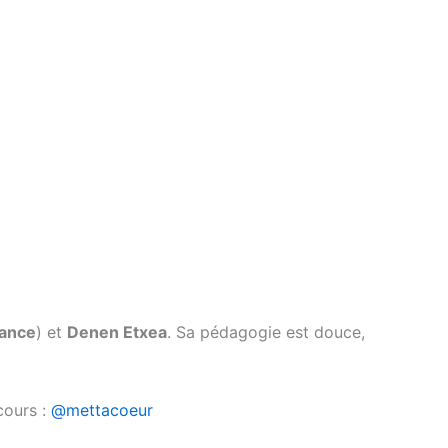
iance
) et
Denen Etxea
. Sa pédagogie est douce,
cours :
@mettacoeur